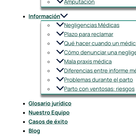
Amputación
Información
Negligencias Médicas
Plazo para reclamar
Qué hacer cuando un médico
Cómo denunciar una neglig
Mala praxis médica
Diferencias entre informe méd
Problemas durante el parto
Parto con ventosas: riesgos
Glosario jurídico
Nuestro Equipo
Casos de éxito
Blog