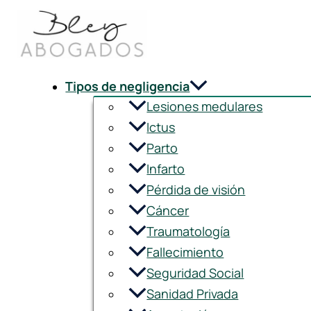
Ir
al
contenido
Tipos de negligencia
Lesiones medulares
Ictus
Parto
Infarto
Pérdida de visión
Cáncer
Traumatología
Fallecimiento
Seguridad Social
Sanidad Privada