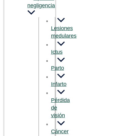
negligencia
Lesiones
medulares
Ictus
Parto
Infarto
Pérdida
de
visión
Cáncer