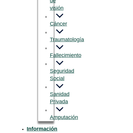
de
visión
Cáncer
Traumatología
Fallecimiento
Seguridad
Social
Sanidad
Privada
Amputación
Información