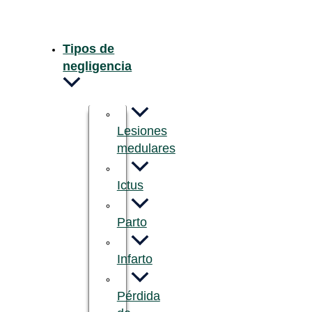
Ir
al
contenido
Tipos de
negligencia
Lesiones
medulares
Ictus
Parto
Infarto
Pérdida