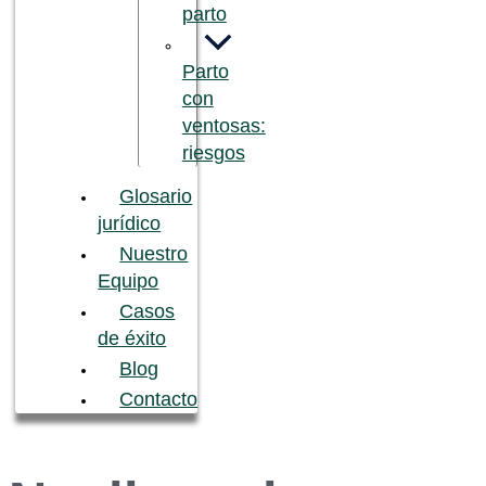
parto
Parto
con
ventosas:
riesgos
Glosario
jurídico
Nuestro
Equipo
Casos
de éxito
Blog
Contacto