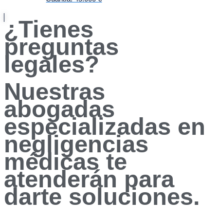
¿Tienes
preguntas
legales?
Nuestras
abogadas
especializadas en
negligencias
médicas te
atenderán para
darte soluciones.